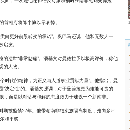
两次面，一次是他还担任反对派领袖时在南非见到曼德拉，
号的首相府将降半旗以示哀悼。
人类向更好前景转变的承诺”。奥巴马还说，他和无数人一
极启发。
拉的逝世“非常悲痛”。潘基文对曼德拉予以极高评价，称他
观的人物。
这个时代的精神，为正义与人道事业贡献力量”。他指出，曼
是“决定性”的。潘基文强调，对于曼德拉更为难能可贵的
怨恨，而是以对话与和解的态度致力于建设一个新南非。
时期被监禁27年。他带领南非结束族隔离制度，走向多种
贝尔和平奖。