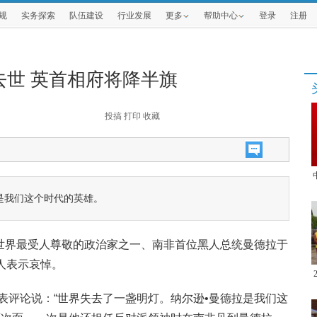
规
实务探索
队伍建设
行业发展
更多
帮助中心
登录
注册
去世 英首相府将降半旗
投搞
打印
收藏
是我们这个时代的英雄。
全世界最受人尊敬的政治家之一、南非首位黑人总统曼德拉于
导人表示哀悼。
表评论说：“世界失去了一盏明灯。纳尔逊•曼德拉是我们这