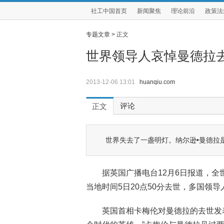
社工中国首页
新闻聚焦
理论前沿
政策法
专题文章 >
正文
世界领导人哀悼曼德拉
2013-12-06 13:01
huanqiu.com
评论
正文
世界失去了一盏明灯。纳尔逊•曼德拉
据英国广播电台12月6日报道，
当地时间5日20点50分去世，多国领
英国首相卡梅伦对曼德拉的去世发